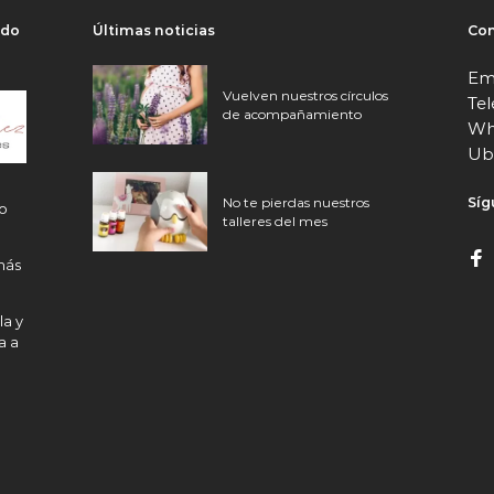
ndo
Últimas noticias
Con
Em
Vuelven nuestros círculos
Te
de acompañamiento
Wh
Ubi
Síg
No te pierdas nuestros
mo
talleres del mes
más
la y
a a