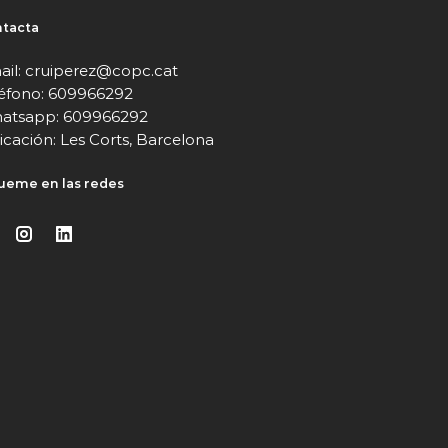
tacta
ail: cruiperez@copc.cat
léfono: 609966292
atsapp: 609966292
cación: Les Corts, Barcelona
ueme en las redes